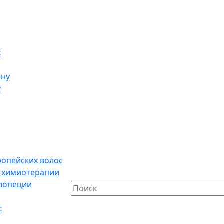
с
ону
у
ропейских волос
е химиотерапии
алопеции
с