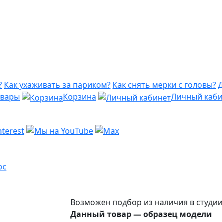
?
Как ухаживать за париком?
Как снять мерки с головы?
овары
Корзина
Личный каби
ос
Возможен подбор из наличия в студи
Данный товар — образец модели